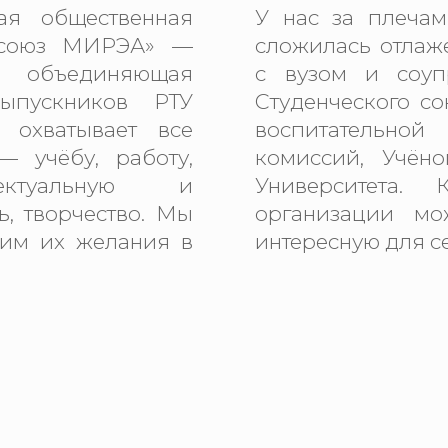
ая общественная
У нас за плечам
й союз МИРЭА» —
сложилась отлаж
, объединяющая
с вузом и соуп
выпускников РТУ
Студенческого со
 охватывает все
воспитательно
 учёбу, работу,
комиссий, Учёно
ектуальную и
Университета.
, творчество. Мы
организации мо
сим их желания в
интересную для се