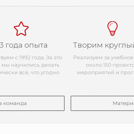
3 года опыта
Творим круглы
уем с 1992 года. За это
Реализуем за учебное
 мы научились делать
около 150 проекто
ически всё, что угодно
мероприятий и про
а команда
Матери